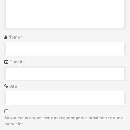
g
a
t
i
Nome
*
o
n
E-mail
*
Site
Salvar meus dados neste navegador para a próxima vez que eu
comentar.