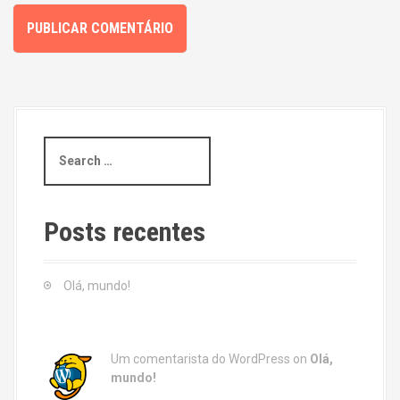
S
e
a
r
c
Posts recentes
h
f
o
Olá, mundo!
r
:
Um comentarista do WordPress
on
Olá,
mundo!