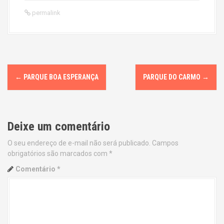
permalink
P
←
PARQUE BOA ESPERANÇA
PARQUE DO CARMO
→
o
s
Deixe um comentário
t
O seu endereço de e-mail não será publicado.
Campos
n
obrigatórios são marcados com
*
a
Comentário
*
v
i