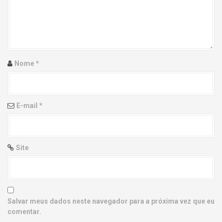
g
a
t
i
Nome
*
o
n
E-mail
*
Site
Salvar meus dados neste navegador para a próxima vez que eu
comentar.