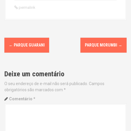
permalink
P
←
PARQUE GUARANI
PARQUE MORUMBI
→
o
s
Deixe um comentário
t
O seu endereço de e-mail não será publicado.
Campos
n
obrigatórios são marcados com
*
a
Comentário
*
v
i