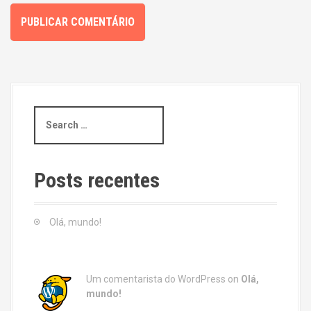
S
e
a
r
c
Posts recentes
h
f
o
Olá, mundo!
r
:
Um comentarista do WordPress
on
Olá,
mundo!