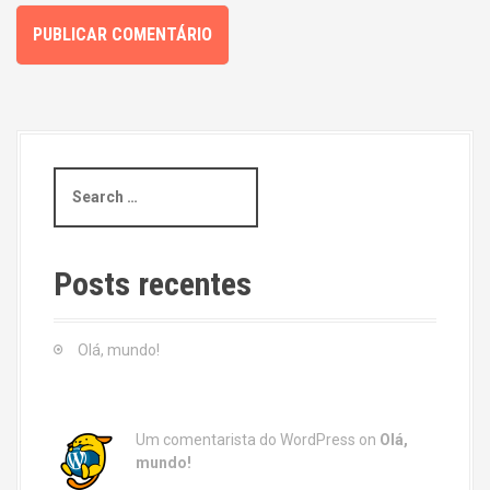
S
e
a
r
c
Posts recentes
h
f
o
Olá, mundo!
r
:
Um comentarista do WordPress
on
Olá,
mundo!