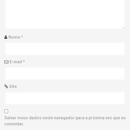
g
a
t
i
Nome
*
o
n
E-mail
*
Site
Salvar meus dados neste navegador para a próxima vez que eu
comentar.