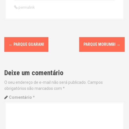
permalink
P
←
PARQUE GUARANI
PARQUE MORUMBI
→
o
s
Deixe um comentário
t
O seu endereço de e-mail não será publicado.
Campos
n
obrigatórios são marcados com
*
a
Comentário
*
v
i