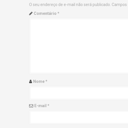
O seu endereço de e-mail não será publicado.
Campos 
n
Comentário
*
a
v
i
g
a
t
Nome
*
i
o
E-mail
*
n