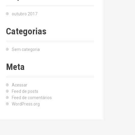
outubro 2017
Categorias
Sem categoria
Meta
Acessar
Feed de posts
Feed de comentários
WordPress.org