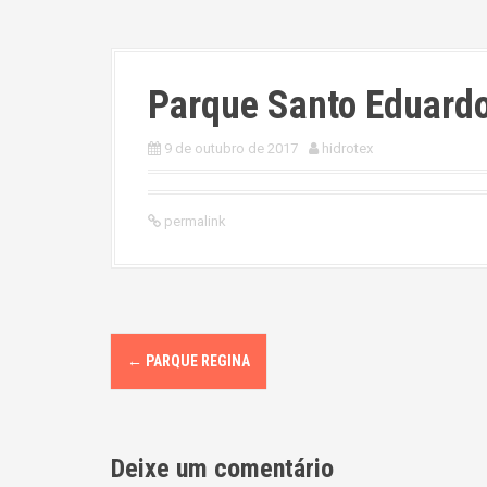
Parque Santo Eduard
9 de outubro de 2017
hidrotex
permalink
P
←
PARQUE REGINA
o
s
Deixe um comentário
t