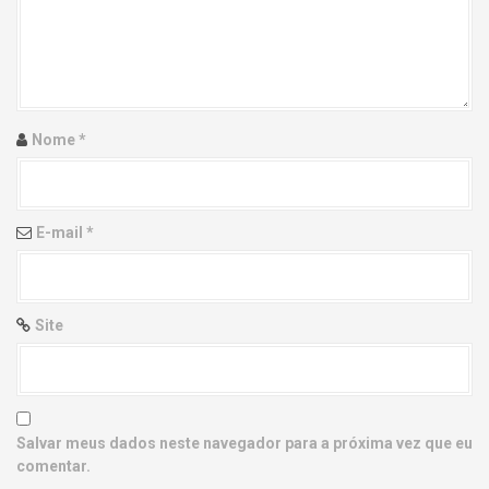
g
a
t
i
Nome
*
o
n
E-mail
*
Site
Salvar meus dados neste navegador para a próxima vez que eu
comentar.