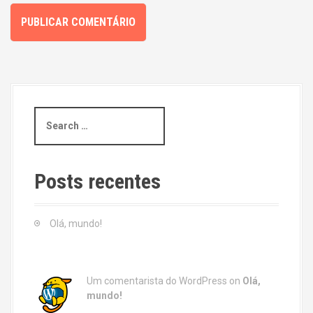
S
e
a
r
c
Posts recentes
h
f
o
Olá, mundo!
r
:
Um comentarista do WordPress
on
Olá,
mundo!