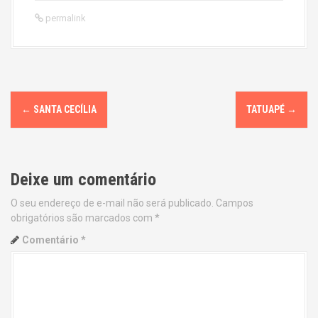
permalink
P
←
SANTA CECÍLIA
TATUAPÉ
→
o
s
Deixe um comentário
t
O seu endereço de e-mail não será publicado.
Campos
n
obrigatórios são marcados com
*
a
Comentário
*
v
i