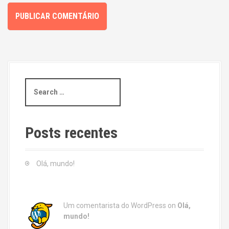
S
e
a
r
c
Posts recentes
h
f
o
Olá, mundo!
r
:
Um comentarista do WordPress
on
Olá,
mundo!