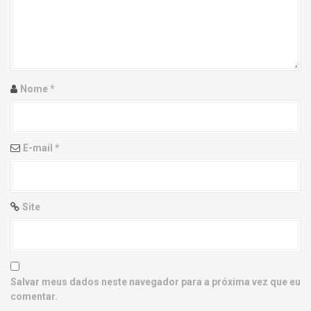
g
a
t
i
Nome
*
o
n
E-mail
*
Site
Salvar meus dados neste navegador para a próxima vez que eu
comentar.