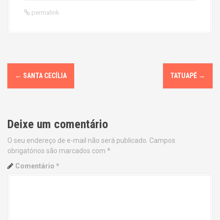
permalink
P
←
SANTA CECÍLIA
TATUAPÉ
→
o
s
Deixe um comentário
t
O seu endereço de e-mail não será publicado.
Campos
n
obrigatórios são marcados com
*
a
Comentário
*
v
i