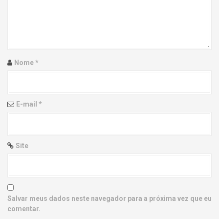
g
a
t
i
Nome
*
o
n
E-mail
*
Site
Salvar meus dados neste navegador para a próxima vez que eu
comentar.