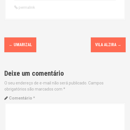
permalink
P
←
UMARIZAL
VILA ALZIRA
→
o
s
Deixe um comentário
t
O seu endereço de e-mail não será publicado.
Campos
n
obrigatórios são marcados com
*
a
Comentário
*
v
i