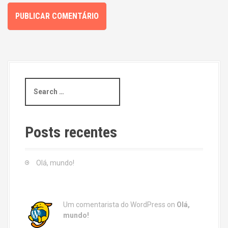
S
e
a
r
c
Posts recentes
h
f
o
Olá, mundo!
r
:
Um comentarista do WordPress
on
Olá,
mundo!