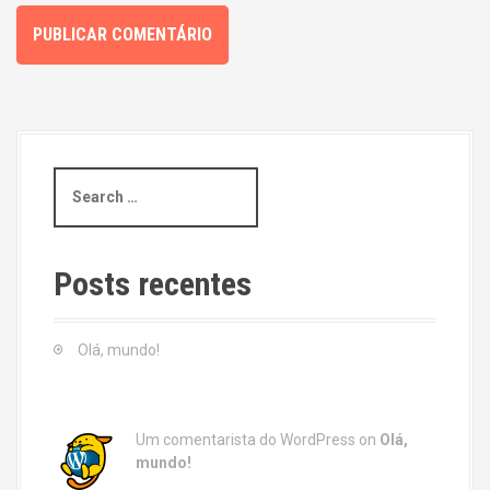
S
e
a
r
c
Posts recentes
h
f
o
Olá, mundo!
r
:
Um comentarista do WordPress
on
Olá,
mundo!