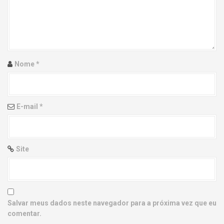
g
a
t
i
Nome
*
o
n
E-mail
*
Site
Salvar meus dados neste navegador para a próxima vez que eu
comentar.