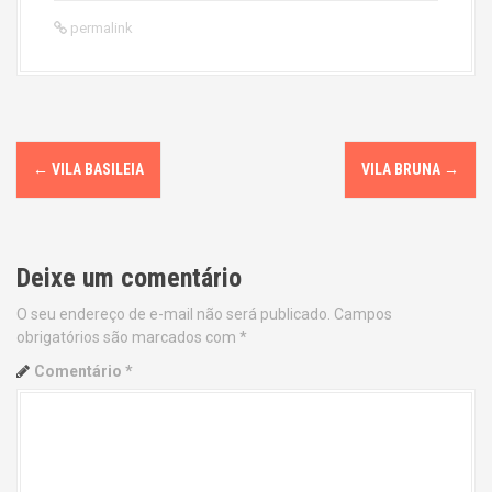
permalink
P
←
VILA BASILEIA
VILA BRUNA
→
o
s
Deixe um comentário
t
O seu endereço de e-mail não será publicado.
Campos
n
obrigatórios são marcados com
*
a
Comentário
*
v
i