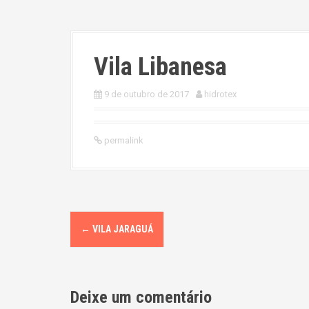
Vila Libanesa
9 de outubro de 2017
hidrotex
permalink
P
←
VILA JARAGUÁ
o
s
Deixe um comentário
t