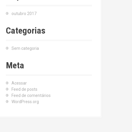
outubro 2017
Categorias
Sem categoria
Meta
Acessar
Feed de posts
Feed de comentários
WordPress.org