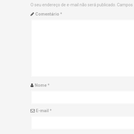
O seu endereço de e-mail não será publicado.
Campos 
n
Comentário
*
a
v
i
g
a
t
Nome
*
i
o
E-mail
*
n