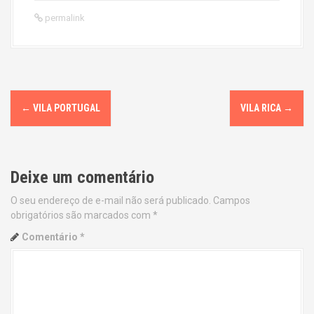
permalink
P
←
VILA PORTUGAL
VILA RICA
→
o
s
Deixe um comentário
t
O seu endereço de e-mail não será publicado.
Campos
n
obrigatórios são marcados com
*
a
Comentário
*
v
i