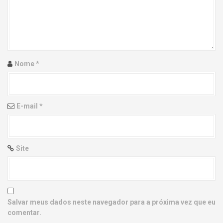
g
a
t
i
Nome
*
o
n
E-mail
*
Site
Salvar meus dados neste navegador para a próxima vez que eu
comentar.