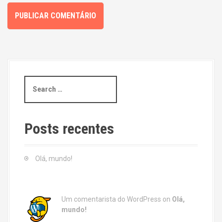
S
e
a
r
c
Posts recentes
h
f
o
Olá, mundo!
r
:
Um comentarista do WordPress
on
Olá,
mundo!