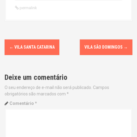
permalink
P
←
VILA SANTA CATARINA
VILA SÃO DOMINGOS
→
o
s
Deixe um comentário
t
O seu endereço de e-mail não será publicado.
Campos
n
obrigatórios são marcados com
*
a
Comentário
*
v
i