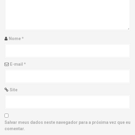
g
a
t
i
Nome
*
o
n
E-mail
*
Site
Salvar meus dados neste navegador para a próxima vez que eu
comentar.