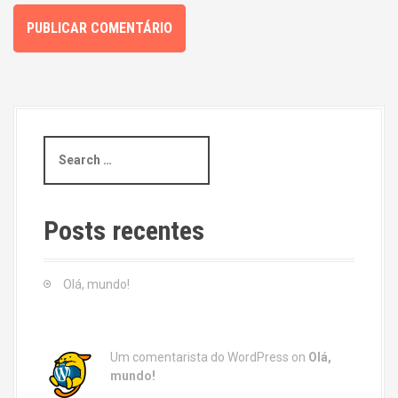
S
e
a
r
c
Posts recentes
h
f
o
Olá, mundo!
r
:
Um comentarista do WordPress
on
Olá,
mundo!