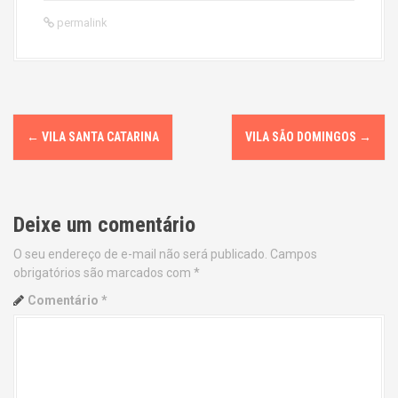
permalink
P
←
VILA SANTA CATARINA
VILA SÃO DOMINGOS
→
o
s
Deixe um comentário
t
O seu endereço de e-mail não será publicado.
Campos
n
obrigatórios são marcados com
*
a
Comentário
*
v
i