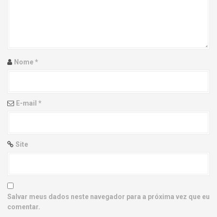
g
a
t
i
Nome
*
o
n
E-mail
*
Site
Salvar meus dados neste navegador para a próxima vez que eu
comentar.