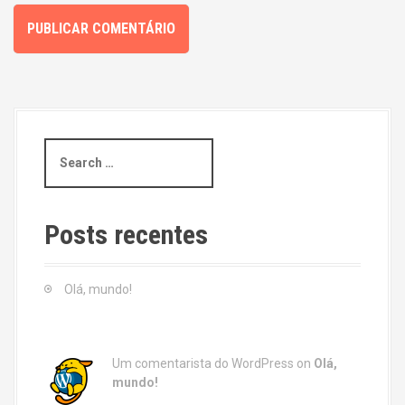
S
e
a
r
c
Posts recentes
h
f
o
Olá, mundo!
r
:
Um comentarista do WordPress
on
Olá,
mundo!