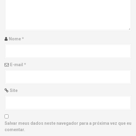
g
a
t
i
Nome
*
o
n
E-mail
*
Site
Salvar meus dados neste navegador para a próxima vez que eu
comentar.