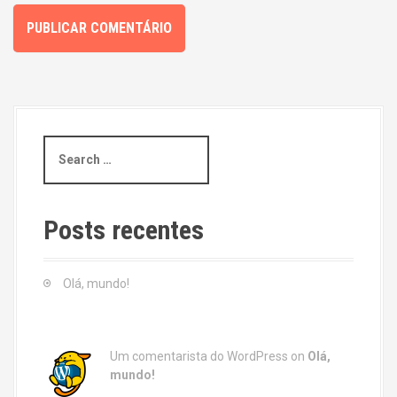
S
e
a
r
c
Posts recentes
h
f
o
Olá, mundo!
r
:
Um comentarista do WordPress
on
Olá,
mundo!