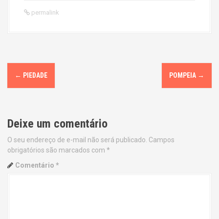
permalink
P
←
PIEDADE
POMPEIA
→
o
s
Deixe um comentário
t
O seu endereço de e-mail não será publicado.
Campos
n
obrigatórios são marcados com
*
a
Comentário
*
v
i