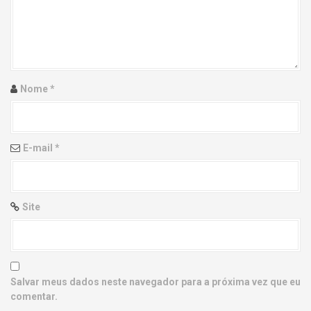
g
a
t
i
Nome
*
o
n
E-mail
*
Site
Salvar meus dados neste navegador para a próxima vez que eu
comentar.