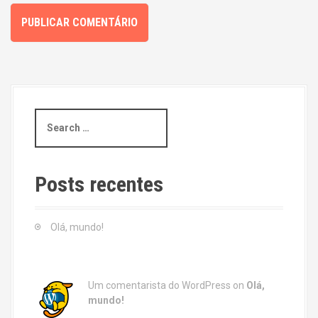
S
e
a
r
c
Posts recentes
h
f
o
Olá, mundo!
r
:
Um comentarista do WordPress
on
Olá,
mundo!