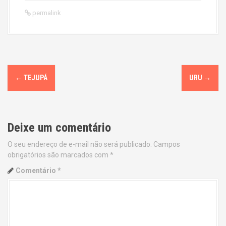
permalink
P
←
TEJUPÁ
URU
→
o
s
Deixe um comentário
t
O seu endereço de e-mail não será publicado.
Campos
n
obrigatórios são marcados com
*
a
Comentário
*
v
i