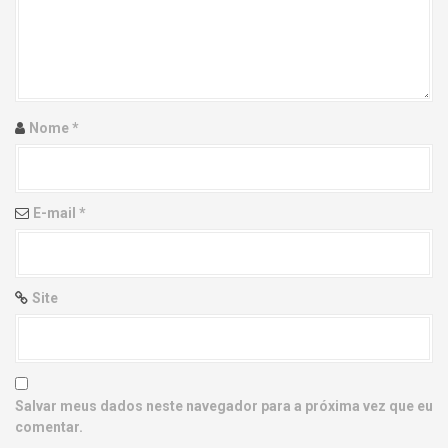
g
a
t
i
Nome
*
o
n
E-mail
*
Site
Salvar meus dados neste navegador para a próxima vez que eu
comentar.