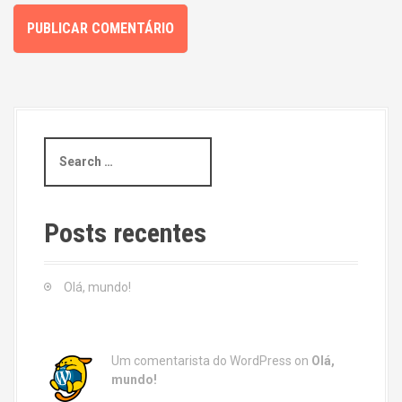
S
e
a
r
c
Posts recentes
h
f
o
Olá, mundo!
r
:
Um comentarista do WordPress
on
Olá,
mundo!