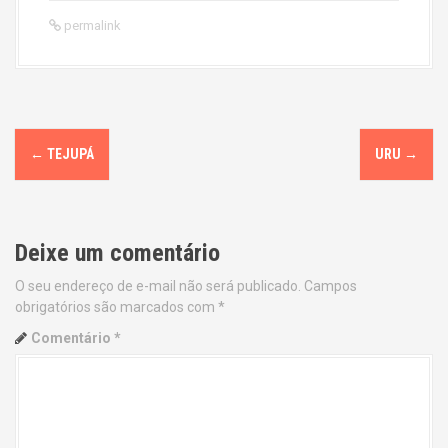
permalink
P
←
TEJUPÁ
URU
→
o
s
Deixe um comentário
t
O seu endereço de e-mail não será publicado.
Campos
n
obrigatórios são marcados com
*
a
Comentário
*
v
i