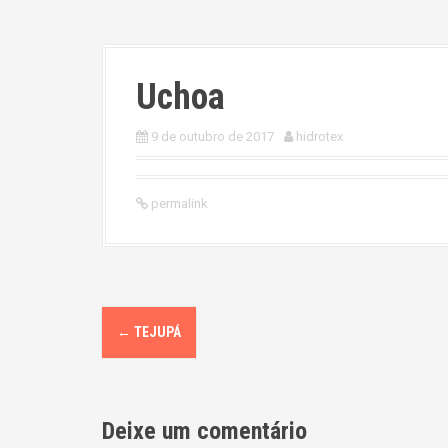
Uchoa
9 de outubro de 2017
hidrotex
permalink
P
←
TEJUPÁ
o
s
Deixe um comentário
t