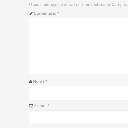
O seu endereço de e-mail não será publicado.
Campos 
n
Comentário
*
a
v
i
g
a
t
Nome
*
i
o
E-mail
*
n