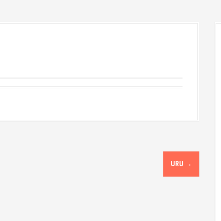
URU
→