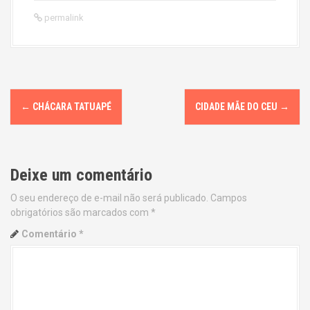
permalink
P
←
CHÁCARA TATUAPÉ
CIDADE MÃE DO CEU
→
o
s
Deixe um comentário
t
O seu endereço de e-mail não será publicado.
Campos
n
obrigatórios são marcados com
*
a
Comentário
*
v
i