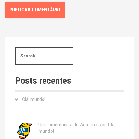
S
e
a
r
c
Posts recentes
h
f
o
Olá, mundo!
r
:
Um comentarista do WordPress
on
Olá,
mundo!