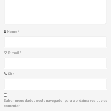
g
a
t
i
Nome
*
o
n
E-mail
*
Site
Salvar meus dados neste navegador para a próxima vez que eu
comentar.