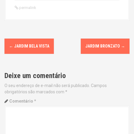
permalink
P
←
JARDIM BELA VISTA
JARDIM BRONZATO
→
o
s
Deixe um comentário
t
O seu endereço de e-mail não será publicado.
Campos
n
obrigatórios são marcados com
*
a
Comentário
*
v
i