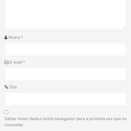
g
a
t
i
Nome
*
o
n
E-mail
*
Site
Salvar meus dados neste navegador para a próxima vez que eu
comentar.