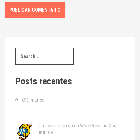
S
e
a
r
c
Posts recentes
h
f
o
Olá, mundo!
r
:
Um comentarista do WordPress
on
Olá,
mundo!