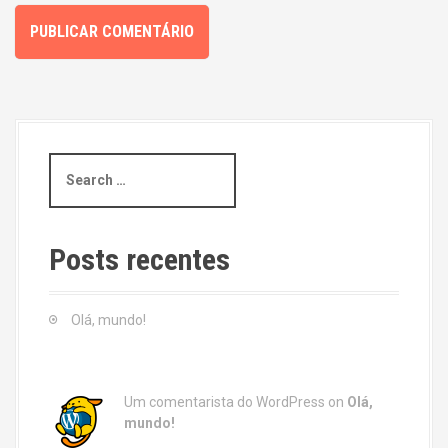
S
e
a
r
c
Posts recentes
h
f
o
Olá, mundo!
r
:
Um comentarista do WordPress
on
Olá,
mundo!