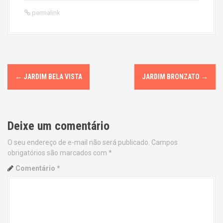
permalink
P
←
JARDIM BELA VISTA
JARDIM BRONZATO
→
o
s
Deixe um comentário
t
O seu endereço de e-mail não será publicado.
Campos
n
obrigatórios são marcados com
*
a
Comentário
*
v
i