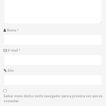
g
a
t
i
Nome
*
o
n
E-mail
*
Site
Salvar meus dados neste navegador para a próxima vez que eu
comentar.