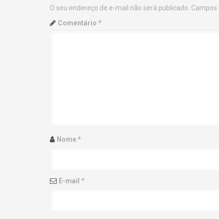
O seu endereço de e-mail não será publicado.
Campos 
n
Comentário
*
a
v
i
g
a
t
Nome
*
i
o
E-mail
*
n