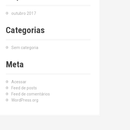
outubro 2017
Categorias
Sem categoria
Meta
Acessar
Feed de posts
Feed de comentários
WordPress.org