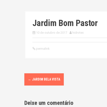
Jardim Bom Pastor
10 de outubro de 2017
hidrotex
permalink
P
←
JARDIM BELA VISTA
o
s
Deixe um comentário
t