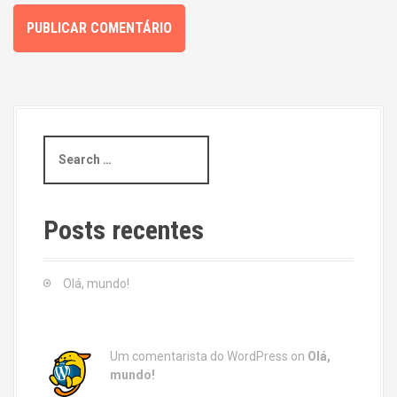
S
e
a
r
c
Posts recentes
h
f
o
Olá, mundo!
r
:
Um comentarista do WordPress
on
Olá,
mundo!