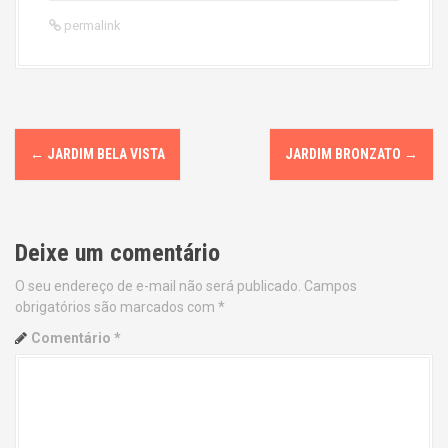
permalink
P
←
JARDIM BELA VISTA
JARDIM BRONZATO
→
o
s
Deixe um comentário
t
O seu endereço de e-mail não será publicado.
Campos
n
obrigatórios são marcados com
*
a
Comentário
*
v
i