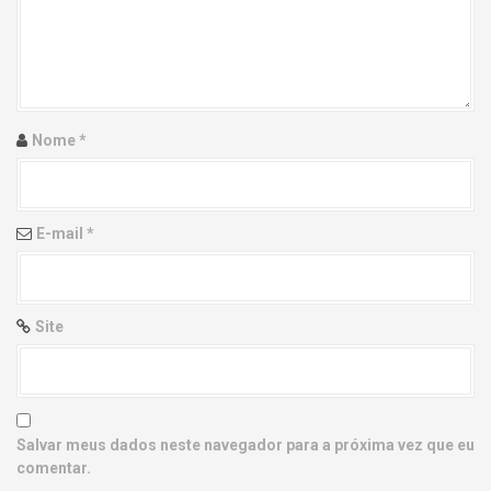
g
a
t
i
Nome
*
o
n
E-mail
*
Site
Salvar meus dados neste navegador para a próxima vez que eu
comentar.