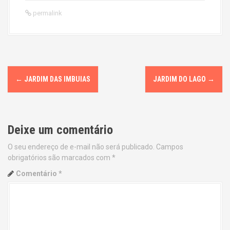
permalink
P
←
JARDIM DAS IMBUIAS
JARDIM DO LAGO
→
o
s
Deixe um comentário
t
O seu endereço de e-mail não será publicado.
Campos
n
obrigatórios são marcados com
*
a
Comentário
*
v
i