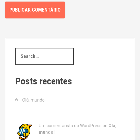
S
e
a
r
c
Posts recentes
h
f
o
Olá, mundo!
r
:
Um comentarista do WordPress
on
Olá,
mundo!