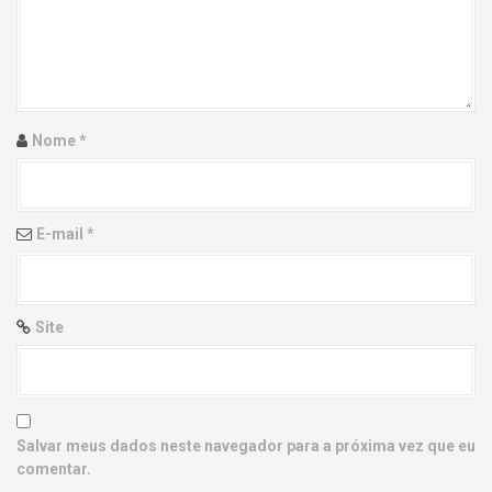
g
a
t
i
Nome
*
o
n
E-mail
*
Site
Salvar meus dados neste navegador para a próxima vez que eu
comentar.