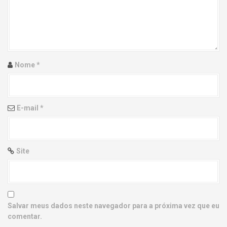
g
a
t
i
Nome
*
o
n
E-mail
*
Site
Salvar meus dados neste navegador para a próxima vez que eu
comentar.