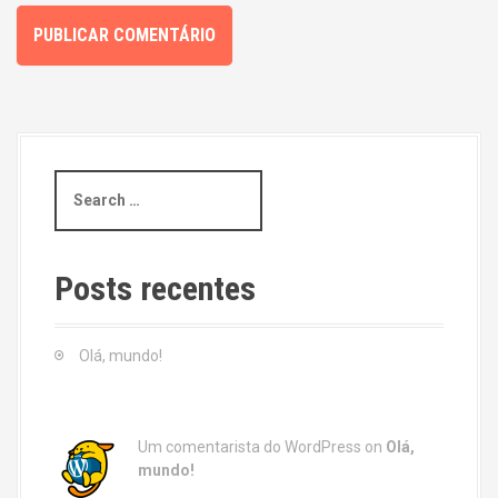
S
e
a
r
c
Posts recentes
h
f
o
Olá, mundo!
r
:
Um comentarista do WordPress
on
Olá,
mundo!