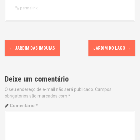
permalink
P
←
JARDIM DAS IMBUIAS
JARDIM DO LAGO
→
o
s
Deixe um comentário
t
O seu endereço de e-mail não será publicado.
Campos
n
obrigatórios são marcados com
*
a
Comentário
*
v
i