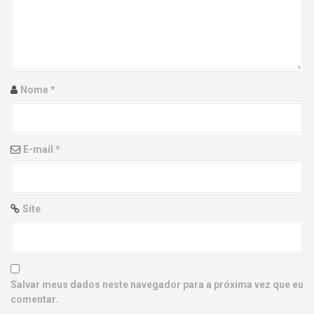
g
a
t
i
Nome
*
o
n
E-mail
*
Site
Salvar meus dados neste navegador para a próxima vez que eu
comentar.