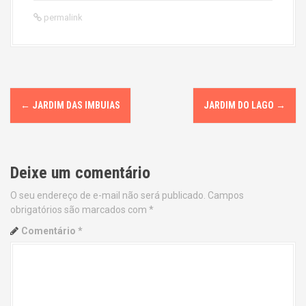
permalink
P
←
JARDIM DAS IMBUIAS
JARDIM DO LAGO
→
o
s
Deixe um comentário
t
O seu endereço de e-mail não será publicado.
Campos
n
obrigatórios são marcados com
*
a
Comentário
*
v
i