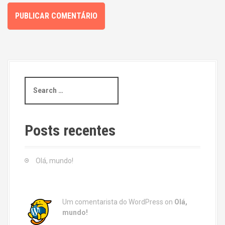
S
e
a
r
c
Posts recentes
h
f
o
Olá, mundo!
r
:
Um comentarista do WordPress
on
Olá,
mundo!