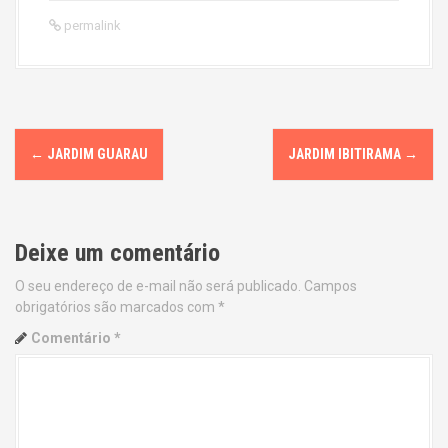
permalink
P
←
JARDIM GUARAU
JARDIM IBITIRAMA
→
o
s
Deixe um comentário
t
O seu endereço de e-mail não será publicado.
Campos
n
obrigatórios são marcados com
*
a
Comentário
*
v
i