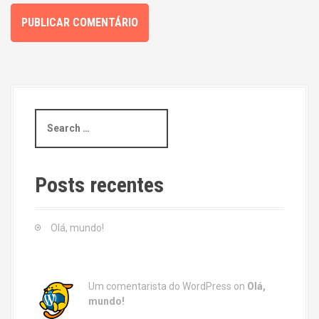
S
e
a
r
c
Posts recentes
h
f
o
Olá, mundo!
r
:
Um comentarista do WordPress
on
Olá,
mundo!