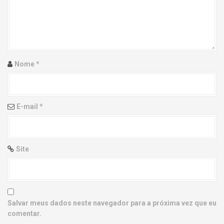
g
a
t
i
Nome
*
o
n
E-mail
*
Site
Salvar meus dados neste navegador para a próxima vez que eu
comentar.