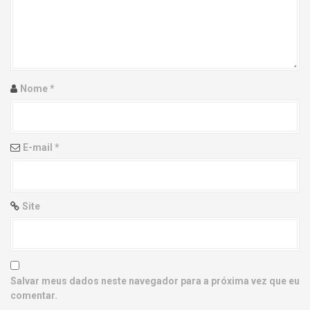
g
a
t
i
Nome
*
o
n
E-mail
*
Site
Salvar meus dados neste navegador para a próxima vez que eu
comentar.