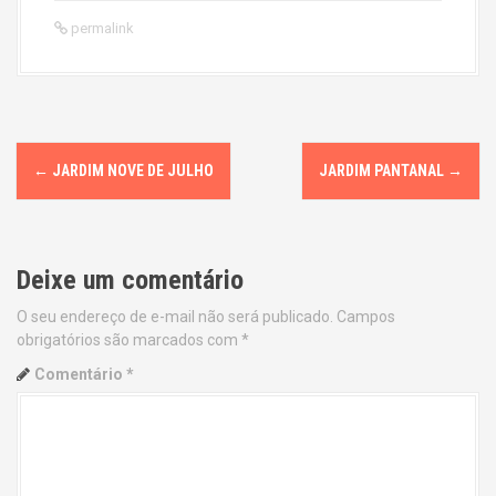
permalink
P
←
JARDIM NOVE DE JULHO
JARDIM PANTANAL
→
o
s
Deixe um comentário
t
O seu endereço de e-mail não será publicado.
Campos
n
obrigatórios são marcados com
*
a
Comentário
*
v
i