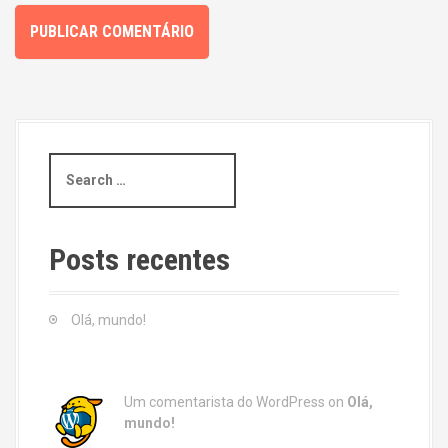
S
e
a
r
c
Posts recentes
h
f
o
Olá, mundo!
r
:
Um comentarista do WordPress
on
Olá,
mundo!