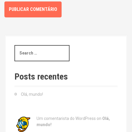
S
e
a
r
c
Posts recentes
h
f
o
Olá, mundo!
r
:
Um comentarista do WordPress
on
Olá,
mundo!