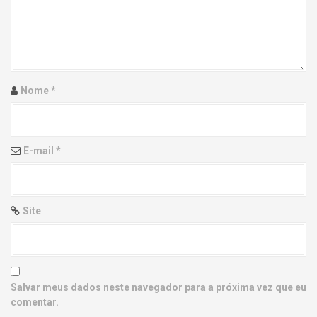
g
a
t
i
Nome
*
o
n
E-mail
*
Site
Salvar meus dados neste navegador para a próxima vez que eu
comentar.