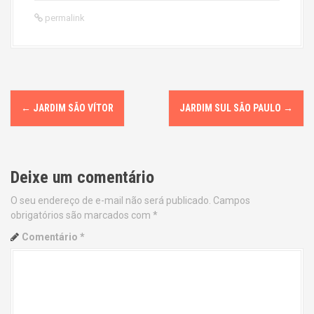
permalink
P
←
JARDIM SÃO VÍTOR
JARDIM SUL SÃO PAULO
→
o
s
Deixe um comentário
t
O seu endereço de e-mail não será publicado.
Campos
n
obrigatórios são marcados com
*
a
Comentário
*
v
i