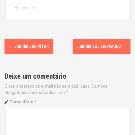
permalink
P
←
JARDIM SÃO VÍTOR
JARDIM SUL SÃO PAULO
→
o
s
Deixe um comentário
t
O seu endereço de e-mail não será publicado.
Campos
n
obrigatórios são marcados com
*
a
Comentário
*
v
i