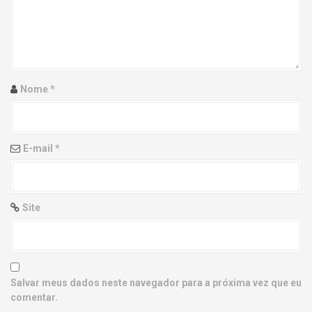
g
a
t
i
Nome
*
o
n
E-mail
*
Site
Salvar meus dados neste navegador para a próxima vez que eu
comentar.