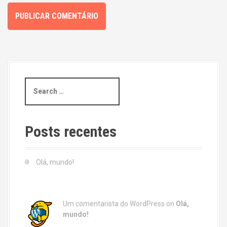
S
e
a
r
c
Posts recentes
h
f
o
Olá, mundo!
r
:
Um comentarista do WordPress
on
Olá,
mundo!