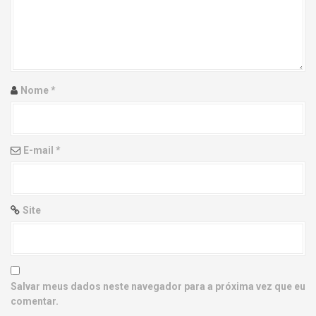
g
a
t
i
Nome
*
o
n
E-mail
*
Site
Salvar meus dados neste navegador para a próxima vez que eu
comentar.