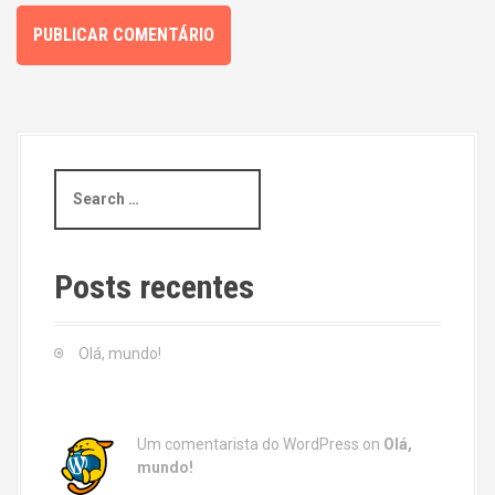
S
e
a
r
c
Posts recentes
h
f
o
Olá, mundo!
r
:
Um comentarista do WordPress
on
Olá,
mundo!