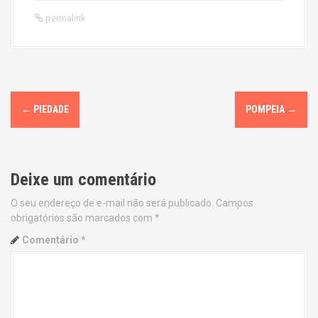
permalink
P
←
PIEDADE
POMPEIA
→
o
s
Deixe um comentário
t
O seu endereço de e-mail não será publicado.
Campos
n
obrigatórios são marcados com
*
a
Comentário
*
v
i