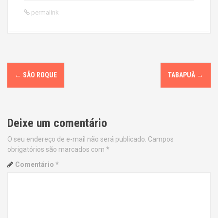
permalink
P
←
SÃO ROQUE
TABAPUÃ
→
o
s
Deixe um comentário
t
O seu endereço de e-mail não será publicado.
Campos
n
obrigatórios são marcados com
*
a
Comentário
*
v
i