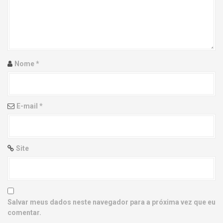
g
a
t
i
Nome
*
o
n
E-mail
*
Site
Salvar meus dados neste navegador para a próxima vez que eu
comentar.