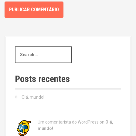
S
e
a
r
c
Posts recentes
h
f
o
Olá, mundo!
r
:
Um comentarista do WordPress
on
Olá,
mundo!