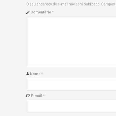
O seu endereço de e-mail não será publicado.
Campos 
n
Comentário
*
a
v
i
g
a
t
Nome
*
i
o
E-mail
*
n