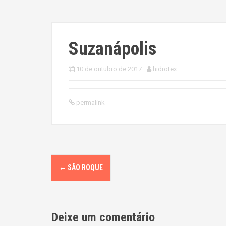
Suzanápolis
10 de outubro de 2017
hidrotex
permalink
P
←
SÃO ROQUE
o
s
Deixe um comentário
t