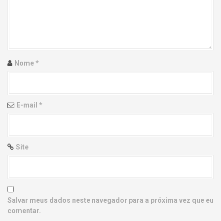
g
a
t
i
Nome
*
o
n
E-mail
*
Site
Salvar meus dados neste navegador para a próxima vez que eu
comentar.