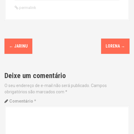
permalink
P
←
JARINU
LORENA
→
o
s
Deixe um comentário
t
O seu endereço de e-mail não será publicado.
Campos
n
obrigatórios são marcados com
*
a
Comentário
*
v
i