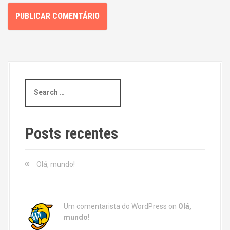
S
e
a
r
c
Posts recentes
h
f
o
Olá, mundo!
r
:
Um comentarista do WordPress
on
Olá,
mundo!