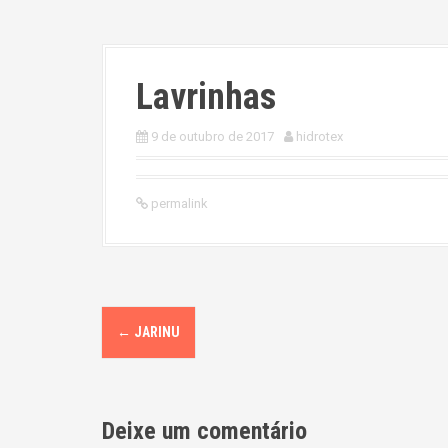
Lavrinhas
9 de outubro de 2017
hidrotex
permalink
P
←
JARINU
o
s
Deixe um comentário
t