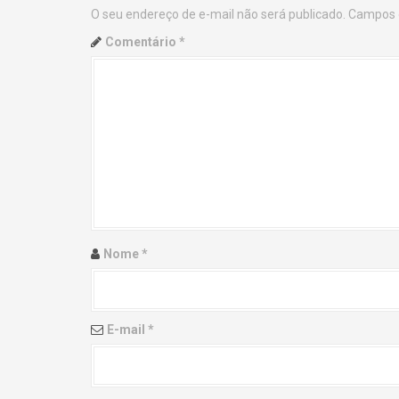
O seu endereço de e-mail não será publicado.
Campos 
n
Comentário
*
a
v
i
g
a
t
Nome
*
i
o
E-mail
*
n