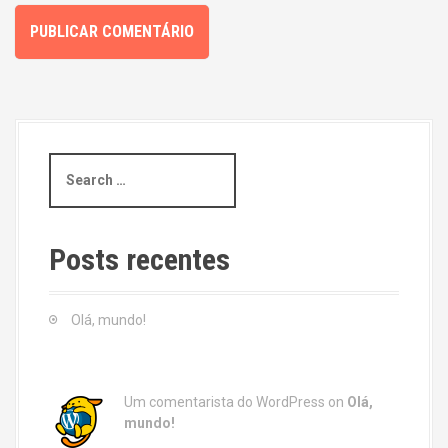
S
e
a
r
c
Posts recentes
h
f
o
Olá, mundo!
r
:
Um comentarista do WordPress
on
Olá,
mundo!