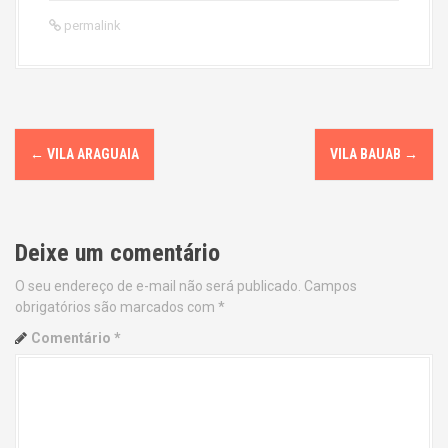
permalink
P
←
VILA ARAGUAIA
VILA BAUAB
→
o
s
Deixe um comentário
t
O seu endereço de e-mail não será publicado.
Campos
n
obrigatórios são marcados com
*
a
Comentário
*
v
i