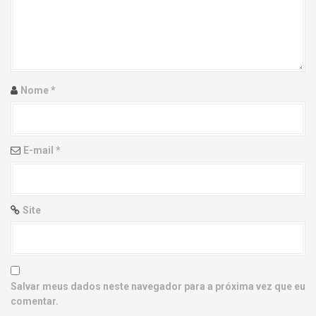
g
a
t
i
Nome
*
o
n
E-mail
*
Site
Salvar meus dados neste navegador para a próxima vez que eu
comentar.