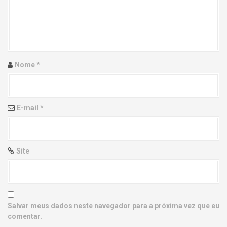
g
a
t
i
Nome
*
o
n
E-mail
*
Site
Salvar meus dados neste navegador para a próxima vez que eu
comentar.