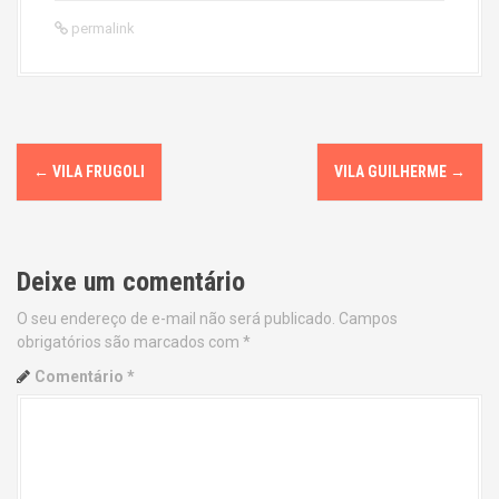
permalink
P
←
VILA FRUGOLI
VILA GUILHERME
→
o
s
Deixe um comentário
t
O seu endereço de e-mail não será publicado.
Campos
n
obrigatórios são marcados com
*
a
Comentário
*
v
i