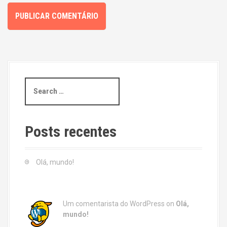
S
e
a
r
c
Posts recentes
h
f
o
Olá, mundo!
r
:
Um comentarista do WordPress
on
Olá,
mundo!