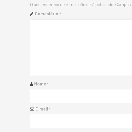
O seu endereço de e-mail não será publicado.
Campos 
n
Comentário
*
a
v
i
g
a
t
Nome
*
i
o
E-mail
*
n