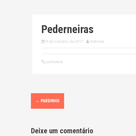
Pederneiras
9 de outubro de 2017
hidrotex
permalink
P
←
PARDINHO
o
s
Deixe um comentário
t