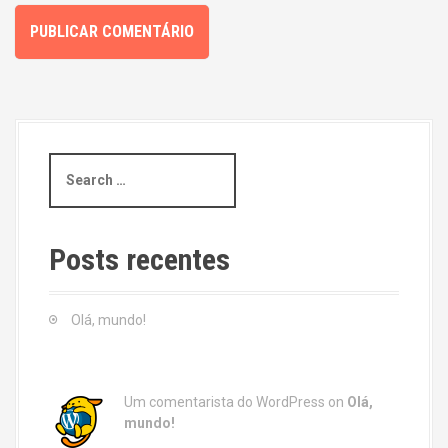
S
e
a
r
c
Posts recentes
h
f
o
Olá, mundo!
r
:
Um comentarista do WordPress
on
Olá,
mundo!