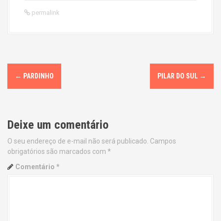
permalink
P
←
PARDINHO
PILAR DO SUL
→
o
s
Deixe um comentário
t
O seu endereço de e-mail não será publicado.
Campos
n
obrigatórios são marcados com
*
a
Comentário
*
v
i