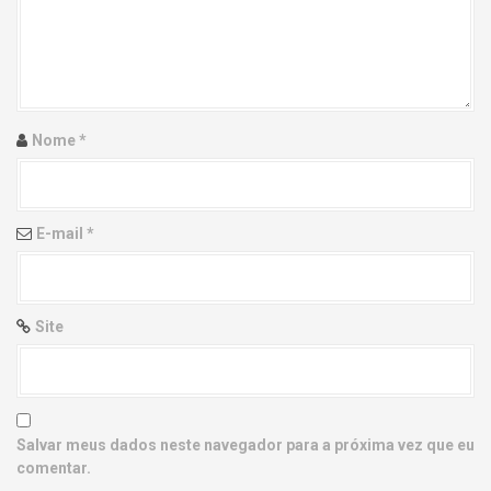
g
a
t
i
Nome
*
o
n
E-mail
*
Site
Salvar meus dados neste navegador para a próxima vez que eu
comentar.