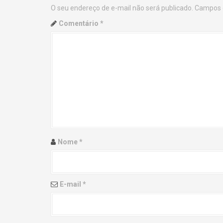
O seu endereço de e-mail não será publicado.
Campos 
n
Comentário
*
a
v
i
g
a
t
Nome
*
i
o
E-mail
*
n