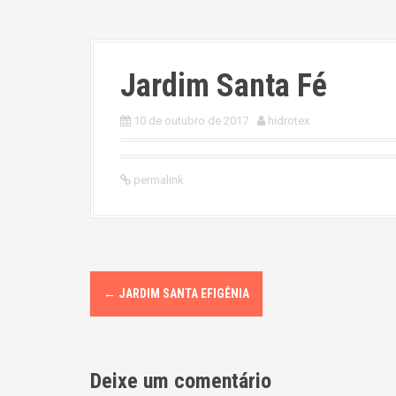
Jardim Santa Fé
10 de outubro de 2017
hidrotex
permalink
P
←
JARDIM SANTA EFIGÊNIA
o
s
Deixe um comentário
t